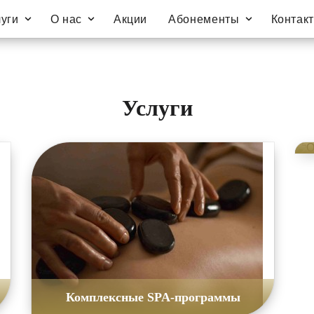
луги
О нас
Акции
Абонементы
Контак
Ус­лу­ги
Комплексные SPA-программы