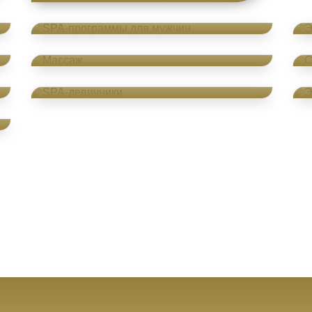
SPA-программы для мужчин
Массаж
SPA-девичники