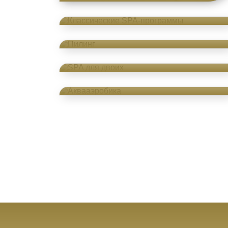
Классические SPA-программы
Пилинг
SPA для двоих
Аквааэробика